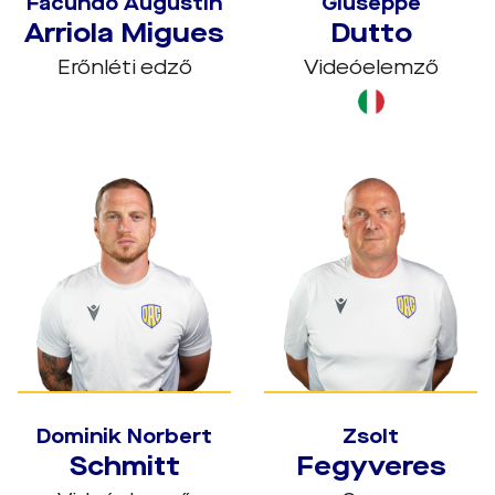
Facundo Augustín
Giuseppe
Arriola Migues
Dutto
Erőnléti edző
Videóelemző
Dominik Norbert
Zsolt
Schmitt
Fegyveres