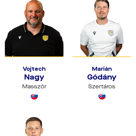
Vojtech
Marián
Nagy
Gódány
Masszőr
Szertáros