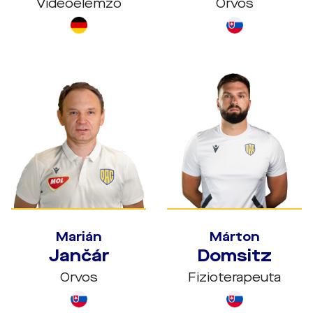
Videóelemző
Orvos
Marián
Márton
Jančár
Domsitz
Orvos
Fizioterapeuta