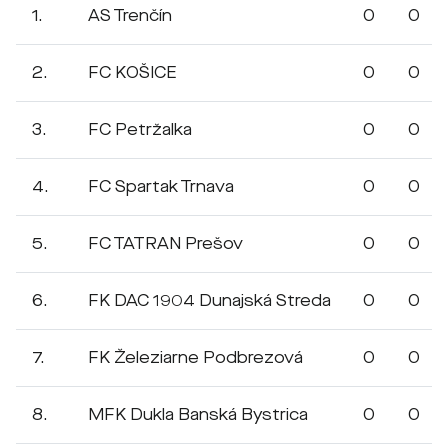
1.
AS Trenčín
0
0
2.
FC KOŠICE
0
0
3.
FC Petržalka
0
0
4.
FC Spartak Trnava
0
0
5.
FC TATRAN Prešov
0
0
6.
FK DAC 1904 Dunajská Streda
0
0
7.
FK Železiarne Podbrezová
0
0
8.
MFK Dukla Banská Bystrica
0
0