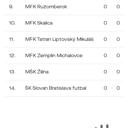
9.
MFK Ružomberok
0
0
10.
MFK Skalica
0
0
11.
MFK Tatran Liptovský Mikuláš
0
0
12.
MFK Zemplín Michalovce
0
0
13.
MŠK Žilina
0
0
14.
ŠK Slovan Bratislava futbal
0
0