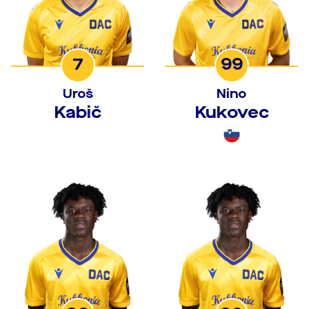
7
99
Uroš
Nino
Kabič
Kukovec