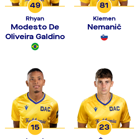
49
81
Rhyan
Klemen
Modesto De
Nemanič
Oliveira Galdino
15
23