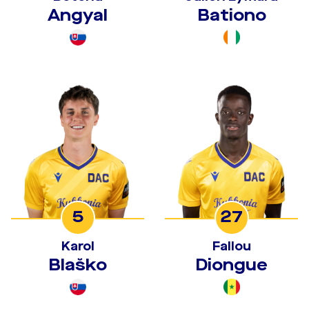
Angyal
Bationo
5
27
Karol
Fallou
Blaško
Diongue