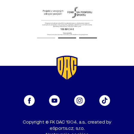
Copyright © FK DAC 1904, a.s., created by
eSports.cz, s.r.o.