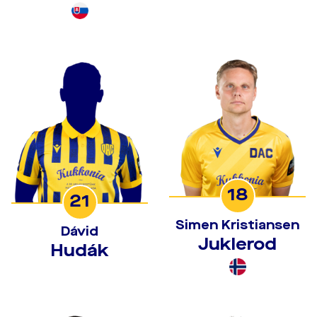
18
21
Simen Kristiansen
Dávid
Juklerod
Hudák