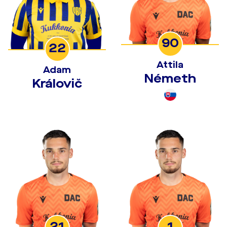
90
22
Attila
Adam
Németh
Královič
21
1