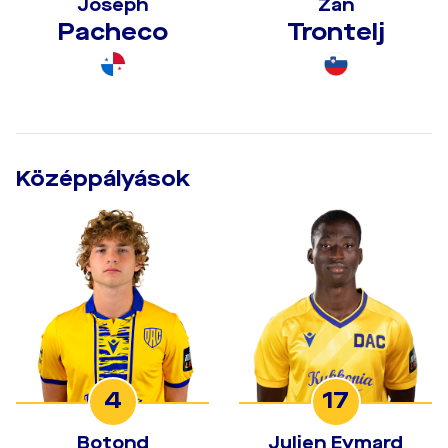
Joseph
Žan
Pacheco
Trontelj
Középpályások
4
17
Botond
Julien Eymard