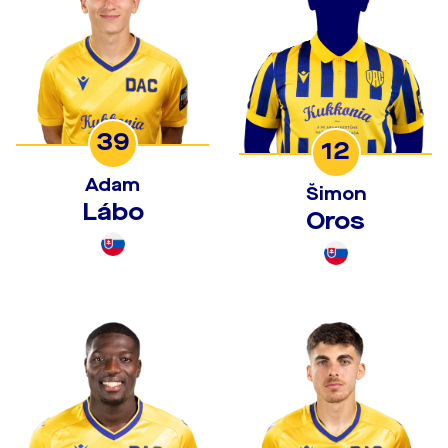
39
12
Adam
Šimon
Lábo
Oros