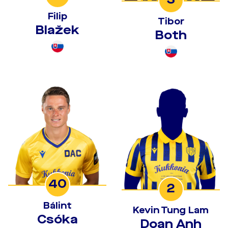
Filip
Tibor
Blažek
Both
40
2
Bálint
Kevin Tung Lam
Csóka
Doan Anh