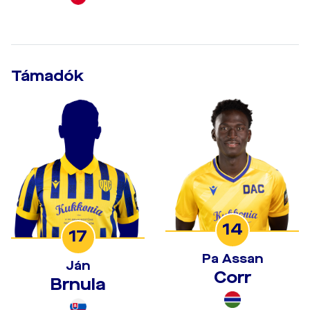
Támadók
14
17
Pa Assan
Ján
Corr
Brnula