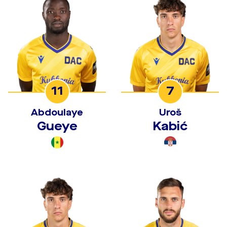
11
7
Abdoulaye
Uroš
Gueye
Kabić