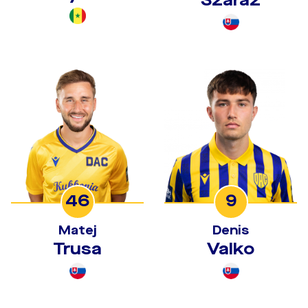
Száraz
46
9
Matej
Denis
Trusa
Valko