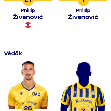
Phillip
Phillip
Živanović
Živanovič
Védők
26
3