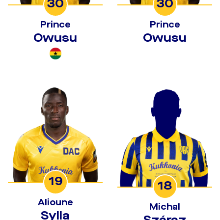
30
30
Prince
Prince
Owusu
Owusu
19
18
Alioune
Michal
Sylla