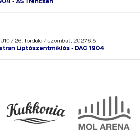
904 - AS Trencsén
 U19 / 26. forduló /
szombat, 2027.6.5
atran Liptószentmiklós - DAC 1904