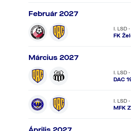
Február 2027
I. LSD -
FK Že
Március 2027
I. LSD -
DAC 1
I. LSD -
MFK Z
Április 2027