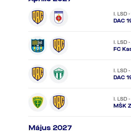
I. LSD -
DAC 1
I. LSD -
FC Ka
I. LSD -
DAC 1
I. LSD -
MŠK Z
Május 2027