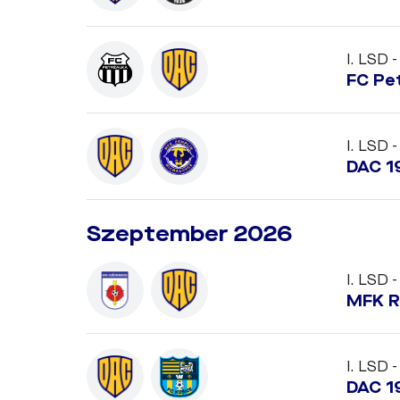
I. LSD -
FC Pe
I. LSD -
DAC 1
Szeptember 2026
I. LSD -
MFK R
I. LSD -
DAC 1