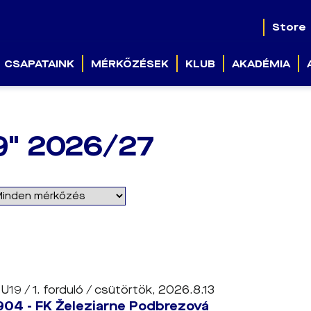
Store
CSAPATAINK
MÉRKŐZÉSEK
KLUB
AKADÉMIA
9" 2026/27
 U19 / 1. forduló /
csütörtök, 2026.8.13
904 - FK Železiarne Podbrezová