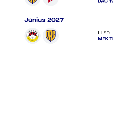
DAC 1
Június 2027
I. LSD -
MFK T