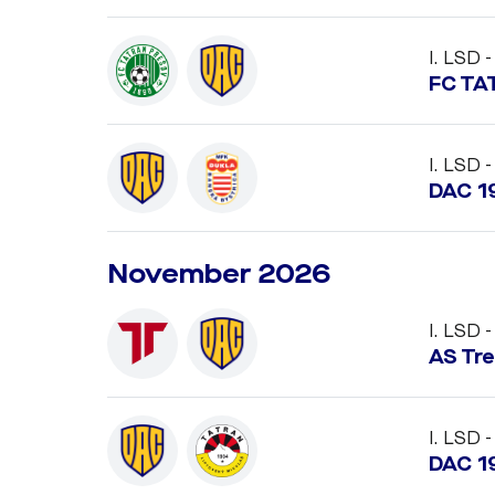
I. LSD -
FC TA
I. LSD -
DAC 1
November 2026
I. LSD -
AS Tr
I. LSD -
DAC 1