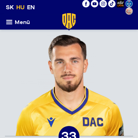
SK
HU
EN
Menü
33