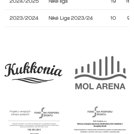
2024/2025
Niké liga
19
16
2023/2024
Niké Liga 2023/24
10
9