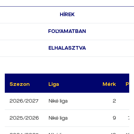
HÍREK
FOLYAMATBAN
ELHALASZTVA
Szezon
Liga
Mérk
Pe
2026/2027
Niké liga
2
1
2025/2026
Niké liga
9
7