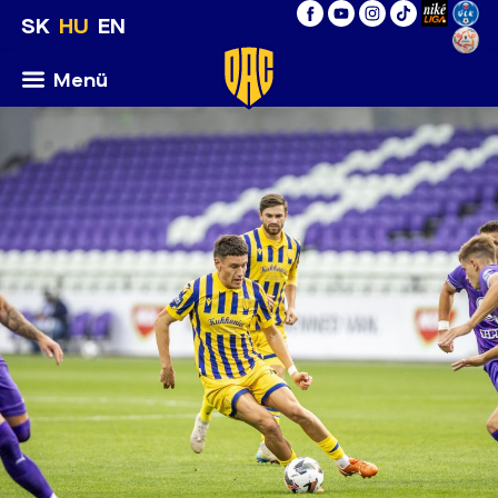
SK
HU
EN
Menü