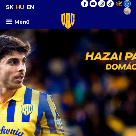
SK
HU
EN
Menü