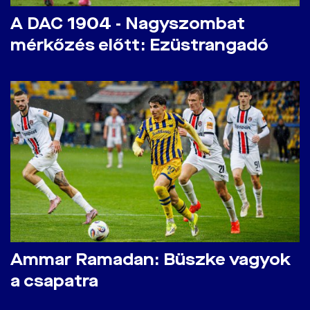
A DAC 1904 - Nagyszombat
mérkőzés előtt: Ezüstrangadó
Ammar Ramadan: Büszke vagyok
a csapatra