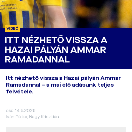
VIDEÓ
ITT NÉZHETŐ VISSZA A
HAZAI PÁLYÁN AMMAR
RAMADANNAL
Itt nézhető vissza a Hazai pályán Ammar
Ramadannal – a mai élő adásunk teljes
felvétele.
csü 14.5.2026
Iván Péter, Nagy Krisztián