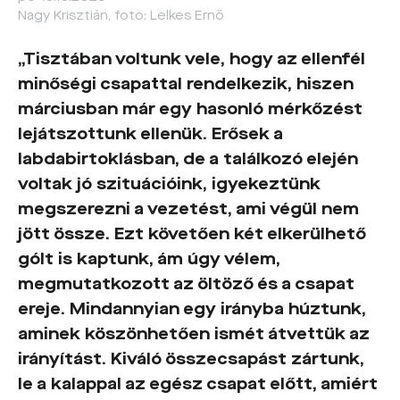
Nagy Krisztián, foto: Lelkes Ernő
„Tisztában voltunk vele, hogy az ellenfél
minőségi csapattal rendelkezik, hiszen
márciusban már egy hasonló mérkőzést
lejátszottunk ellenük. Erősek a
labdabirtoklásban, de a találkozó elején
voltak jó szituációink, igyekeztünk
megszerezni a vezetést, ami végül nem
jött össze. Ezt követően két elkerülhető
gólt is kaptunk, ám úgy vélem,
megmutatkozott az öltöző és a csapat
ereje. Mindannyian egy irányba húztunk,
aminek köszönhetően ismét átvettük az
irányítást. Kiváló összecsapást zártunk,
le a kalappal az egész csapat előtt, amiért