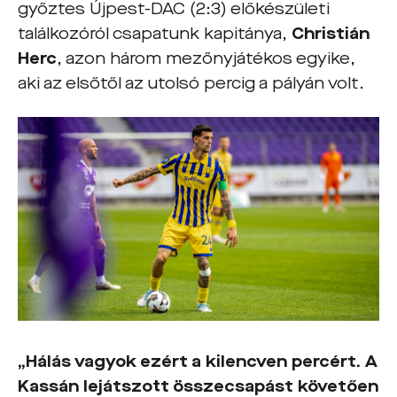
győztes Újpest-DAC (2:3) előkészületi
találkozóról csapatunk kapitánya,
Christián
Herc
, azon három mezőnyjátékos egyike,
aki az elsőtől az utolsó percig a pályán volt.
„Hálás vagyok ezért a kilencven percért. A
Kassán lejátszott összecsapást követően