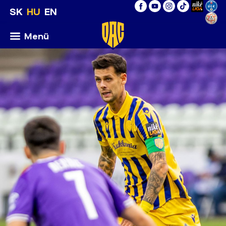
SK
HU
EN
Menü