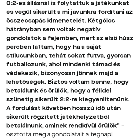
0:2-es állásnál is folytattuk a játékunkat
és végül sikerült a mi javunkra fordítani az
összecsapás kimenetelét. Kétgólos
hátrányban sem voltak negatív
gondolatok a fejemben, mert az első húsz
percben láttam, hogy ha a saját
stílusunkban, tehát sokat futva, gyorsan
futballozunk, ahol mindenki támad és
védekezik, bizonyosan jönnek majd a
lehetőségek. Biztos voltam benne, hogy
betalálunk és örülök, hogy a félidei
szünetig sikerült 2:2-re kiegyenlítenünk.
A fordulást követően hosszú idő után
sikerült rögzített játékhelyzetből
betalálnunk, aminek rendkívül örülök”
–
osztotta meg a gondolatait a tegnapi