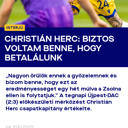
INTERJÚ
CHRISTIÁN HERC: BIZTOS
VOLTAM BENNE, HOGY
BETALÁLUNK
„Nagyon örülök ennek a győzelemnek és
bízom benne, hogy ezt az
eredményességet egy hét múlva a Zsolna
ellen is folytatjuk.” A tegnapi Újpest-DAC
(2:3) előkészületi mérkőzést Christián
Herc csapatkapitány értékelte.
pé 10.10.2025