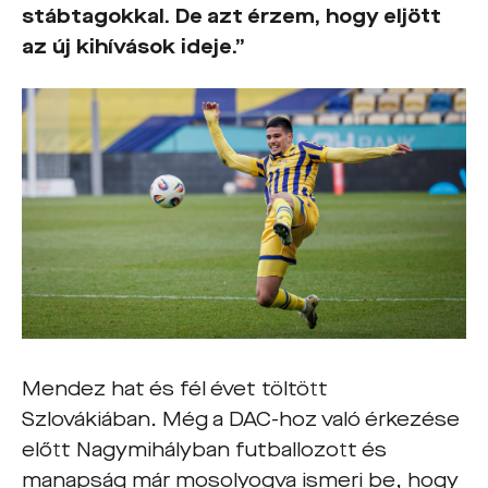
stábtagokkal. De azt érzem, hogy eljött
az új kihívások ideje.”
Mendez hat és fél évet töltött
Szlovákiában. Még a DAC-hoz való érkezése
előtt Nagymihályban futballozott és
manapság már mosolyogva ismeri be, hogy