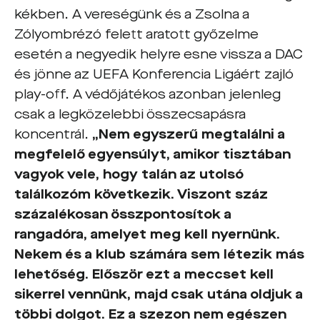
kékben. A vereségünk és a Zsolna a
Zólyombrézó felett aratott győzelme
esetén a negyedik helyre esne vissza a DAC
és jönne az UEFA Konferencia Ligáért zajló
play-off. A védőjátékos azonban jelenleg
csak a legközelebbi összecsapásra
koncentrál.
„Nem egyszerű megtalálni a
megfelelő egyensúlyt, amikor tisztában
vagyok vele, hogy talán az utolsó
találkozóm következik. Viszont száz
százalékosan összpontosítok a
rangadóra, amelyet meg kell nyernünk.
Nekem és a klub számára sem létezik más
lehetőség. Először ezt a meccset kell
sikerrel vennünk, majd csak utána oldjuk a
többi dolgot. Ez a szezon nem egészen