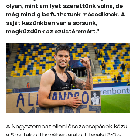
olyan, mint amilyet szerettünk volna, de
még mindig befuthatunk másodiknak. A
saját kezünkben van a sorsunk,
megküzdünk az ezüstéremért.”
A Nagyszombat elleni összecsapások közül
a Spartak otthonában aratott tavalyi 3:0-s