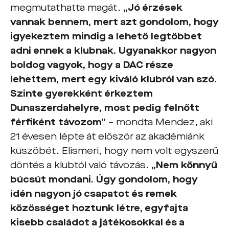
megmutathatta magát.
„Jó érzések
vannak bennem, mert azt gondolom, hogy
igyekeztem mindig a lehető legtöbbet
adni ennek a klubnak. Ugyanakkor nagyon
boldog vagyok, hogy a DAC része
lehettem, mert egy kiváló klubról van szó.
Szinte gyerekként érkeztem
Dunaszerdahelyre, most pedig felnőtt
férfiként távozom”
– mondta Mendez, aki
21 évesen lépte át először az akadémiánk
küszöbét. Elismeri, hogy nem volt egyszerű
döntés a klubtól való távozás.
„Nem könnyű
búcsút mondani. Úgy gondolom, hogy
idén nagyon jó csapatot és remek
közösséget hoztunk létre, egyfajta
kisebb családot a játékosokkal és a