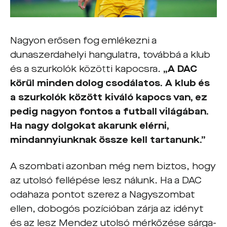
Nagyon erősen fog emlékezni a
dunaszerdahelyi hangulatra, továbbá a klub
és a szurkolók közötti kapocsra.
„A DAC
körül minden dolog csodálatos. A klub és
a szurkolók között kiváló kapocs van, ez
pedig nagyon fontos a futball világában.
Ha nagy dolgokat akarunk elérni,
mindannyiunknak össze kell tartanunk.”
A szombati azonban még nem biztos, hogy
az utolsó fellépése lesz nálunk. Ha a DAC
odahaza pontot szerez a Nagyszombat
ellen, dobogós pozícióban zárja az idényt
és az lesz Mendez utolsó mérkőzése sárga-