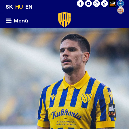
SK
HU
EN
Menü