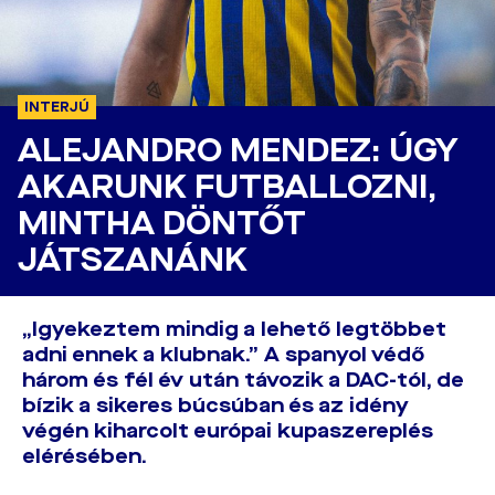
INTERJÚ
ALEJANDRO MENDEZ: ÚGY
AKARUNK FUTBALLOZNI,
MINTHA DÖNTŐT
JÁTSZANÁNK
„Igyekeztem mindig a lehető legtöbbet
adni ennek a klubnak.” A spanyol védő
három és fél év után távozik a DAC-tól, de
bízik a sikeres búcsúban és az idény
végén kiharcolt európai kupaszereplés
elérésében.