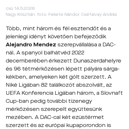
csü 14.5.2026
Nagy Krisztián, foto: Fekete Nándor, Cséfalvay András
Több, mint három és fél esztendőt és a
jelenlegi idényt követően befejeződik
Alejandro Mendez
szerepvállalása a DAC-
nál. A spanyol balhátvéd 2022
decemberében érkezett Dunaszerdahelyre
és 96 tétmérkőzésen lépett pályára sárga-
kékben, amelyeken két gólt szerzett. A
Niké Ligában 82 találkozót abszolvált, az
UEFA Konferencia Ligában három, a Slovnaft
Cup-ban pedig további tizenegy
mérkőzésen szerepelt együttesünk
mezében. A DAC-cal két ezüstérmet
szerzett és az európai kupaporondon is