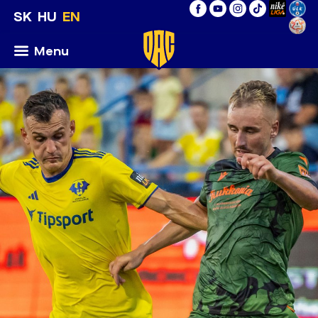
SK
HU
EN
Menu