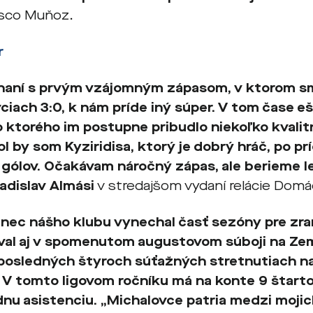
Xisco Muňoz.
r
naní s prvým vzájomným zápasom, v ktorom sm
ciach 3:0, k nám príde iný súper. V tom čase e
o ktorého im postupne pribudlo niekoľko kvalit
l by som Kyziridisa, ktorý je dobrý hráč, po príc
 gólov. Očakávam náročný zápas, ale berieme le
adislav Almási
v stredajšom vydaní relácie Domá
ec nášho klubu vynechal časť sezóny pre zra
al aj v spomenutom augustovom súboji na Zemp
 posledných štyroch súťažných stretnutiach na
 V tomto ligovom ročníku má na konte 9 štartov,
ednu asistenciu.
„Michalovce patria medzi moji