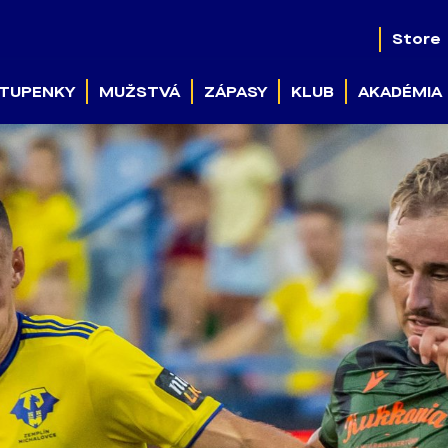
Store
TUPENKY
MUŽSTVÁ
ZÁPASY
KLUB
AKADÉMIA