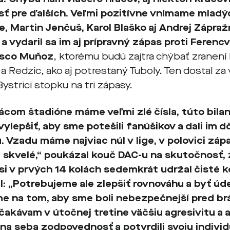
osť pre ďalších. Veľmi pozitívne vnímame mladý
, Martin Jenčuš, Karol Blaško aj Andrej Zápraž
 a vydaril sa im aj prípravný zápas proti Ferenc
isco Muňoz
, ktorému budú zajtra chýbať zranení 
a Redzic, ako aj potrestaný Tuboly. Ten dostal za 
ystrici stopku na tri zápasy.
com štadióne máme veľmi zlé čísla, túto bila
ylepšiť, aby sme potešili fanúšikov a dali im d
 Vzadu máme najviac núl v lige, v polovici zá
e skvelé,“
poukázal kouč DAC-u na skutočnosť, 
si v prvých 14 kolách sedemkrát udržal čisté k
l:
„Potrebujeme ale zlepšiť rovnováhu a byť úde
e na tom, aby sme boli nebezpečnejší pred br
čakávam v útočnej tretine väčšiu agresivitu a a
 na seba zodpovednosť a potvrdili svoju individ