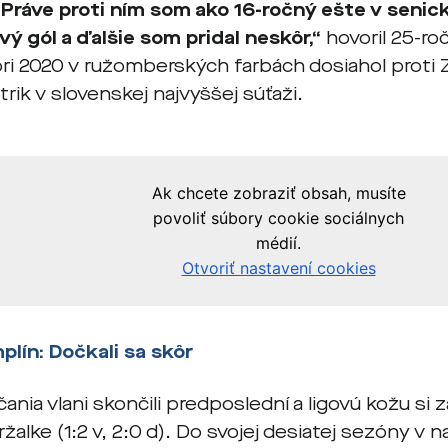
 Práve proti ním som ako 16-ročný ešte v senick
ový gól a ďalšie som pridal neskôr,“
hovoril 25-ro
i 2020 v ružomberských farbách dosiahol proti
trik v slovenskej najvyššej súťaži.
plín:
Dočkali sa skôr
ania vlani skončili predposlední a ligovú kožu si za
ržalke (1:2 v, 2:0 d). Do svojej desiatej sezóny v na