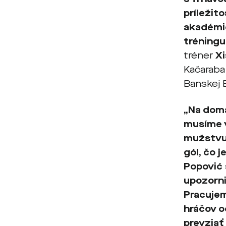
príležit
akadémie
tréningu
tréner
X
Kačaraba 
Banskej B
„Na domá
musíme v
mužstvu.
gól, čo j
Popović 
upozorni
Pracujem
hráčov o
prevziať