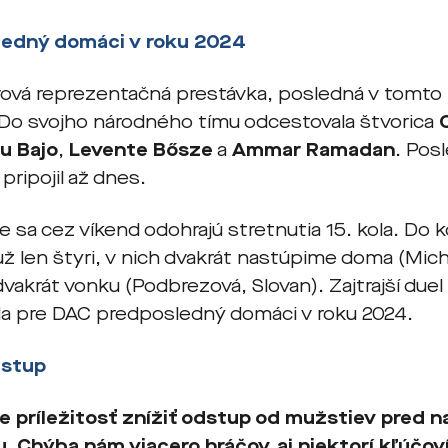
ledný domáci v roku 2024
vá reprezentačná prestávka, posledná v tomto 
 Do svojho národného tímu odcestovala štvorica
 Bajo
,
Levente Bősze
a
Ammar Ramadan
. Pos
ripojil až dnes.
ge sa cez víkend odohrajú stretnutia 15. kola. Do
ž len štyri, v nich dvakrát nastúpime doma (Mich
dvakrát vonku (Podbrezová, Slovan). Zajtrajší du
a pre DAC predposledný domáci v roku 2024.
dstup
 príležitosť znížiť odstup od mužstiev pred na
u. Chýba nám viacero hráčov, aj niektorí kľúčoví