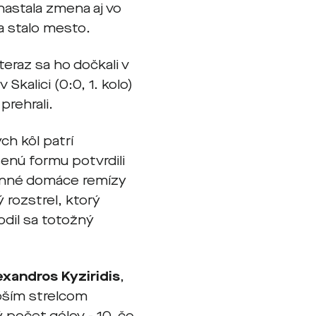
 nastala zmena aj vo
a stalo mesto.
teraz sa ho dočkali v
Skalici (0:0, 1. kolo)
prehrali.
ch kôl patrí
enú formu potvrdili
cenné domáce remízy
ý rozstrel, ktorý
rodil sa totožný
exandros Kyziridis
,
epším strelcom