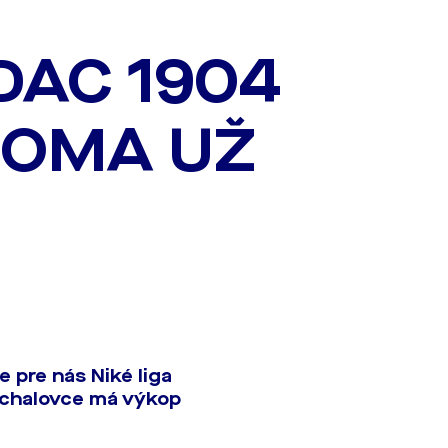
DAC 1904
DOMA UŽ
 pre nás Niké liga
ichalovce má výkop