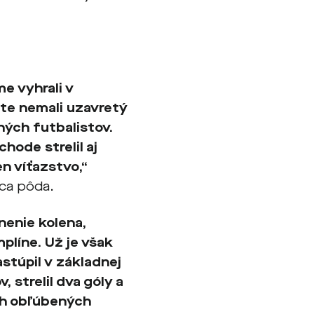
e vyhrali v
šte nemali uzavretý
ných futbalistov.
hode strelil aj
n víťazstvo,“
ca pôda.
nenie kolena,
líne. Už je však
stúpil v základnej
 strelil dva góly a
ch obľúbených