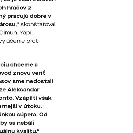
ch hráčov z
ný pracujú dobre v
városu,“
skonštatoval
Dimun, Yapi,
vylúčenie proti
nciu chceme a
ôvod znovu veriť
pasov sme nedostali
že Aleksandar
onto. Vzápätí však
rnejší v útoku.
ánkou súpera. Od
by sa nebáli
uálnu kvalitu,“