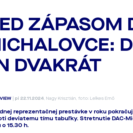
ED ZÁPASOM 
MICHALOVCE: 
N DVAKRÁT
VIEW
|
pi 22.11.2024
, Nagy Krisztián, foto: Lelkes Ernő
dnej reprezentačnej prestávke v roku pokračuje
ti deviatemu tímu tabuľky. Stretnutie DAC-M
 o 15.30 h.