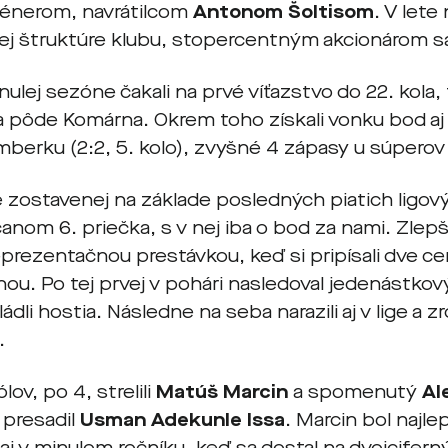
énerom, navrátilcom
Antonom Šoltisom
. V lete
kej štruktúre klubu, stopercentným akcionárom s
ulej sezóne čakali na prvé víťazstvo do 22. kola, 
a pôde Komárna. Okrem toho získali vonku bod aj v 
berku (2:2, 5. kolo), zvyšné 4 zápasy u súperov 
 zostavenej na základe posledných piatich ligový
anom 6. priečka, s v nej iba o bod za nami. Zlepš
reprezentačnou prestávkou, keď si pripísali dve 
linou. Po tej prvej v pohári nasledoval jedenástkov
ládli hostia. Následne na seba narazili aj v lige a z
.
lov, po 4, strelili
Matúš Marcin
a spomenutý
Al
a presadil
Usman Adekunle Issa
. Marcin bol najl