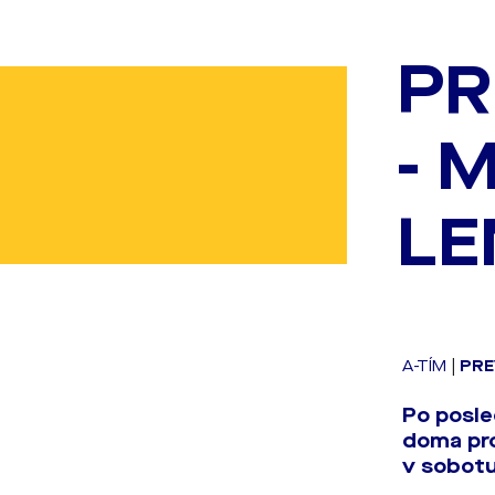
PR
- 
LE
A-TÍM
|
PRE
Po posle
doma pro
v sobotu