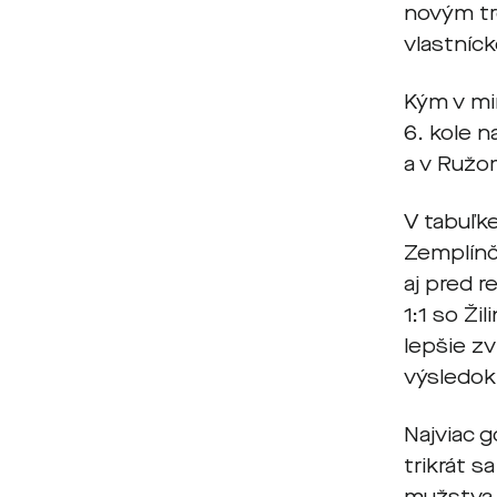
novým tr
vlastníc
Kým v min
6. kole n
a v Ružom
V tabuľke
Zemplínč
aj pred 
1:1 so Ži
lepšie zv
výsledok
Najviac gó
trikrát s