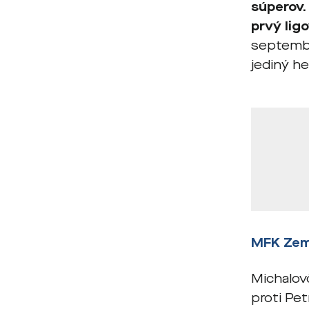
súperov.
prvý lig
septembr
jediný he
MFK Zem
Michalovč
proti Pet