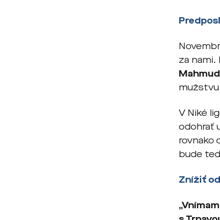
Predpos
Novembro
za nami.
Mahmudu
mužstvu p
V Niké li
odohrať u
rovnako 
bude ted
Znížiť o
„Vnímame
s Trnavo