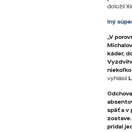
doložil 
Iný súpe
„V porov
Michalov
káder, d
Vyzdviho
niekoľko
vyhlásil
L
Odchovan
absentov
späť a v
zostave.
pridal j