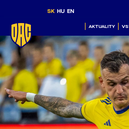
SK
HU
EN
AKTUALITY
VS