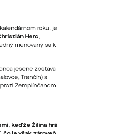
kalendárnom roku, je
Christián Herc
,
ledný menovaný sa k
 konca jesene zostáva
alovce, Trenčín) a
el proti Zemplínčanom
mi, keďže Žilina hrá
, čo je však zároveň