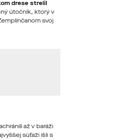
om drese strelil
čný útočník, ktorý v
 Zemplínčanom svoj
chránili až v baráži
jvyššej súťaži išli s