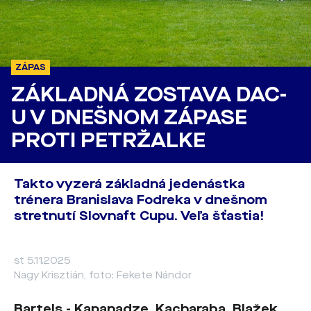
ZÁPAS
ZÁKLADNÁ ZOSTAVA DAC-
U V DNEŠNOM ZÁPASE
PROTI PETRŽALKE
Takto vyzerá základná jedenástka
trénera Branislava Fodreka v dnešnom
stretnutí Slovnaft Cupu. Veľa šťastia!
st 5.11.2025
Nagy Krisztián, foto: Fekete Nándor
Bartels - Kapanadze, Kacharaba, Blažek,