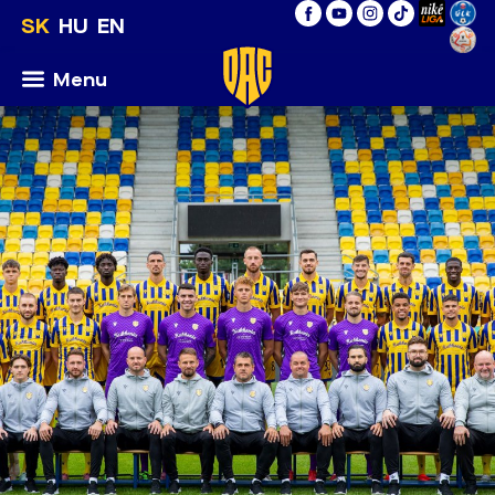
SK
HU
EN
Menu