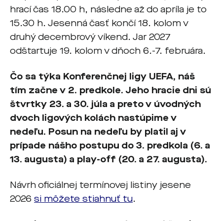
hrací čas 18.00 h, následne až do apríla je to
15.30 h. Jesenná časť končí 18. kolom v
druhý decembrový víkend. Jar 2027
odštartuje 19. kolom v dňoch 6.-7. februára.
Čo sa týka Konferenčnej ligy UEFA, náš
tím začne v 2. predkole. Jeho hracie dni sú
štvrtky 23. a 30. júla a preto v úvodných
dvoch ligových kolách nastúpime v
nedeľu. Posun na nedeľu by platil aj v
prípade nášho postupu do 3. predkola (6. a
13. augusta) a play-off (20. a 27. augusta).
Návrh oficiálnej termínovej listiny jesene
2026
si môžete stiahnuť tu
.