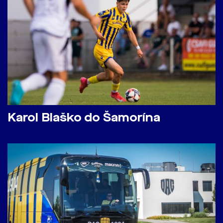
Karol Blaško do Šamorína