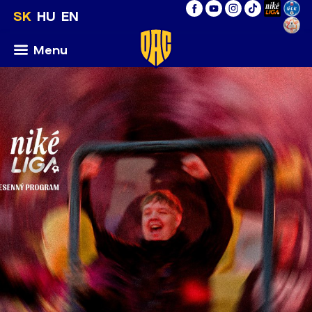
SK
HU
EN
Menu