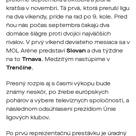
kratšia v novembri. Tá prvá, ktorá preruší ligu
na dva víkendy, príde na rad po 9. kole. Pred
ňou nás počas septembra čakajú dva
domáce šlágre proti dvojici najväčších
rivalov. V prvý víkend deviateho mesiaca sa v
MOL Aréne predstaví
Slovan
a dva týždne
na to
Trnava
. Medzitým nastúpime v
Trenčíne
.
Presný rozpis aj s časmi výkopu bude
známy neskôr, po žrebe európskych
pohárov a výbere televíznych spoločností, a
následnom odsúhlasení prezídiom Únie
ligových klubov.
Po prvú reprezentačnú prestávku je úradný