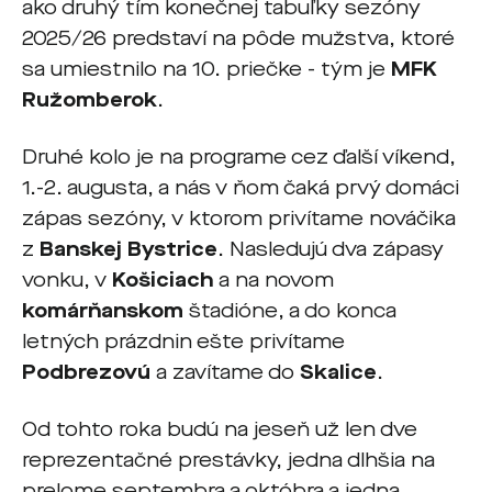
ako druhý tím konečnej tabuľky sezóny
2025/26 predstaví na pôde mužstva, ktoré
sa umiestnilo na 10. priečke - tým je
MFK
Ružomberok
.
Druhé kolo je na programe cez ďalší víkend,
1.-2. augusta, a nás v ňom čaká prvý domáci
zápas sezóny, v ktorom privítame nováčika
z
Banskej Bystrice
. Nasledujú dva zápasy
vonku, v
Košiciach
a na novom
komárňanskom
štadióne, a do konca
letných prázdnin ešte privítame
Podbrezovú
a zavítame do
Skalice
.
Od tohto roka budú na jeseň už len dve
reprezentačné prestávky, jedna dlhšia na
prelome septembra a októbra a jedna