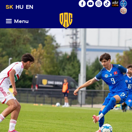
SK
HU
EN
Menu