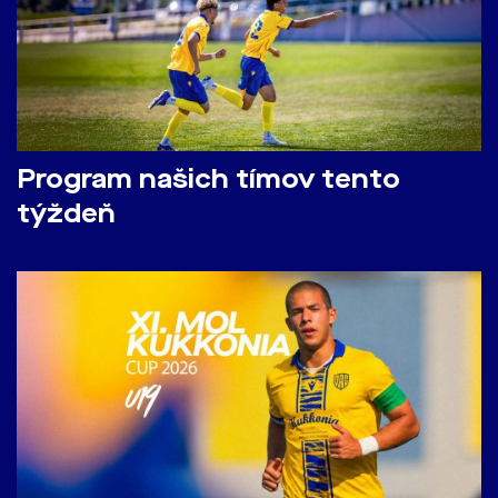
Program našich tímov tento
týždeň