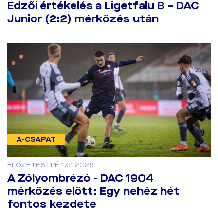
Edzői értékelés a Ligetfalu B – DAC
Junior (2:2) mérkőzés után
A-CSAPAT
ELŐZETES | PÉ 17.4.2026
A Zólyombrézó - DAC 1904
mérkőzés előtt: Egy nehéz hét
fontos kezdete