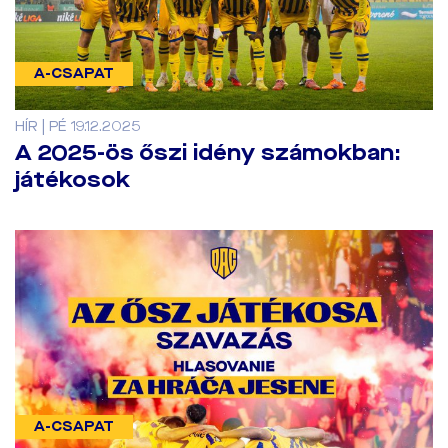
A-CSAPAT
HÍR | PÉ 19.12.2025
A 2025-ös őszi idény számokban:
játékosok
A-CSAPAT