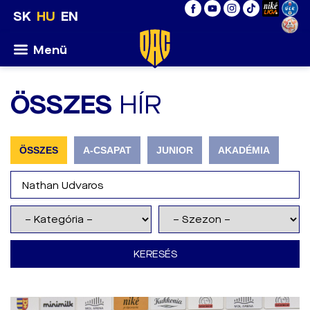
SK
HU
EN
Menü
ÖSSZES
HÍR
ÖSSZES
A-CSAPAT
JUNIOR
AKADÉMIA
KERESÉS