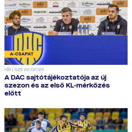
A-CSAPAT
HÍR | SZE 22.7.2026
A DAC sajtótájékoztatója az új
szezon és az első KL-mérkőzés
előtt