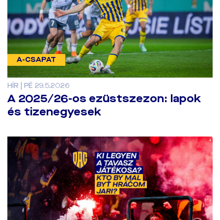
A-CSAPAT
HÍR | PÉ 29.5.2026
A 2025/26-os ezüstszezon: lapok
és tizenegyesek