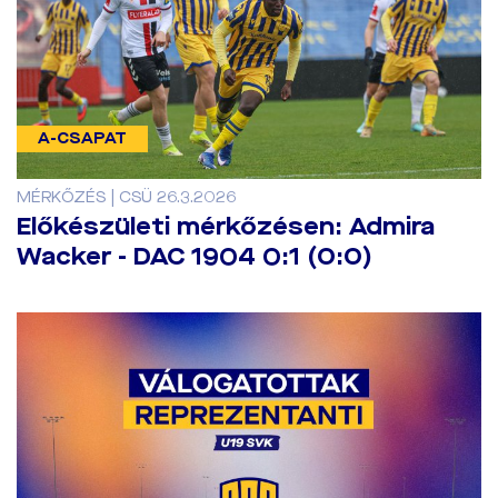
A-CSAPAT
MÉRKŐZÉS | CSÜ 26.3.2026
Előkészületi mérkőzésen: Admira
Wacker - DAC 1904 0:1 (0:0)