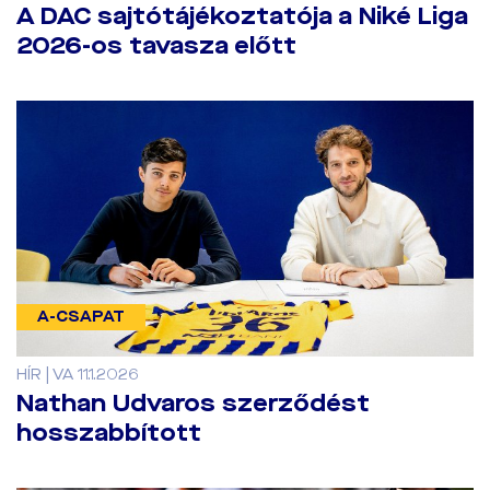
A DAC sajtótájékoztatója a Niké Liga
2026-os tavasza előtt
A-CSAPAT
HÍR | VA 11.1.2026
Nathan Udvaros szerződést
hosszabbított