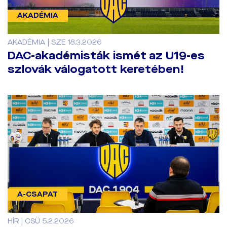
AKADÉMIA
AKADÉMIA | SZE 18.3.2026
DAC-akadémisták ismét az U19-es
szlovák válogatott keretében!
A-CSAPAT
HÍR | CSÜ 5.2.2026