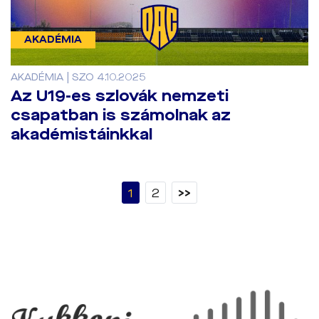
AKADÉMIA
AKADÉMIA | SZO 4.10.2025
Az U19-es szlovák nemzeti
csapatban is számolnak az
akadémistáinkkal
1
2
>>