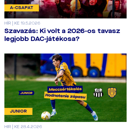
A-CSAPAT
HÍR | KE 19.5.2026
Szavazás: Ki volt a 2026-os tavasz
legjobb DAC-játékosa?
JUNIOR
HIR | KE 28.4.2026