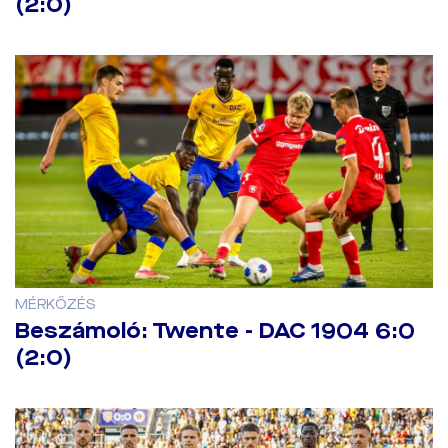
(2:0)
MÉRKŐZÉS
Beszámoló: Twente - DAC 1904 6:0
(2:0)