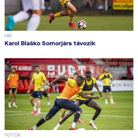
HÍR
Karol Blaško Somorjára távozik
FOTÓK