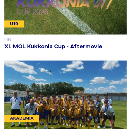
U19
HÍR
​XI. MOL Kukkonia Cup - Aftermovie
AKADÉMIA