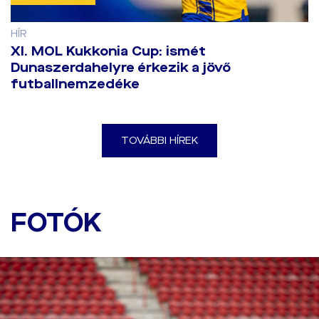
HÍR
​XI. MOL Kukkonia Cup: ismét
Dunaszerdahelyre érkezik a jövő
futballnemzedéke
TOVÁBBI HÍREK
Utolsó edzésünk a
Twente elleni odavágó
FOTÓK
előtt