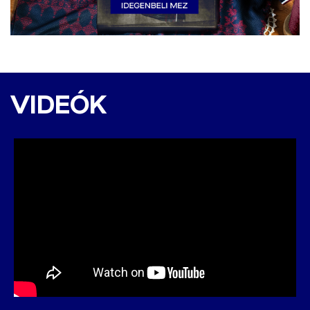
DAC 1904 -
Besztercebánya 2:0 (1:0)
VIDEÓK