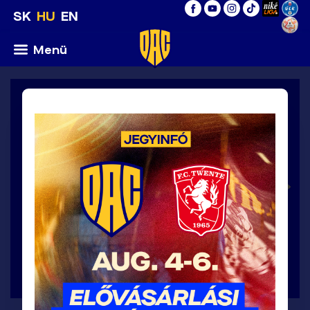
SK
HU
EN
Menü
UEFA Konferencia Liga 2026/27, 3.
selejtezőkör / csütörtök 6.8.2026
6
:
0
>
FC
DAC
Twente
1904
Enschede
A MÉRKŐZÉS RÉSZLETEI