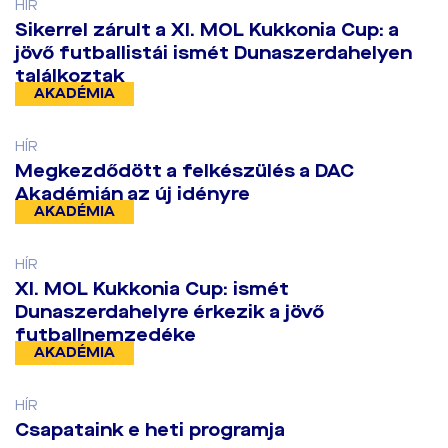
HÍR
​Sikerrel zárult a XI. MOL Kukkonia Cup: a
jövő futballistái ismét Dunaszerdahelyen
találkoztak
AKADÉMIA
HÍR
Megkezdődött a felkészülés a DAC
Akadémián az új idényre
AKADÉMIA
HÍR
​XI. MOL Kukkonia Cup: ismét
Dunaszerdahelyre érkezik a jövő
futballnemzedéke
AKADÉMIA
HÍR
Csapataink e heti programja