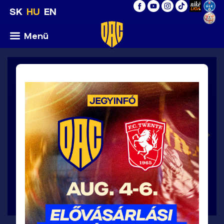
SK
HU
EN
Menü
UEFA Konferencia Liga 2026/27, 3.
selejtezőkör / csütörtök 6.8.2026
6
:
0
>
FC
DAC
Twente
1904
Enschede
A MÉRKŐZÉS RÉSZLETEI
FOTÓK