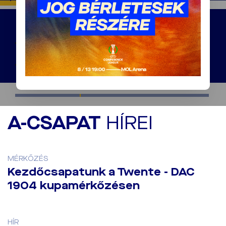
Fotók: Twente -
DAC 1904 6:0 (2:0)
A-CSAPAT
HÍREI
MÉRKŐZÉS
Kezdőcsapatunk a Twente - DAC
1904 kupamérkőzésen
HÍR