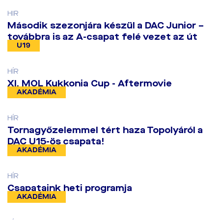
HIR
Második szezonjára készül a DAC Junior –
továbbra is az A-csapat felé vezet az út
U19
HÍR
​XI. MOL Kukkonia Cup - Aftermovie
AKADÉMIA
HÍR
​Tornagyőzelemmel tért haza Topolyáról a
DAC U15-ös csapata!
AKADÉMIA
HÍR
Csapataink heti programja
AKADÉMIA