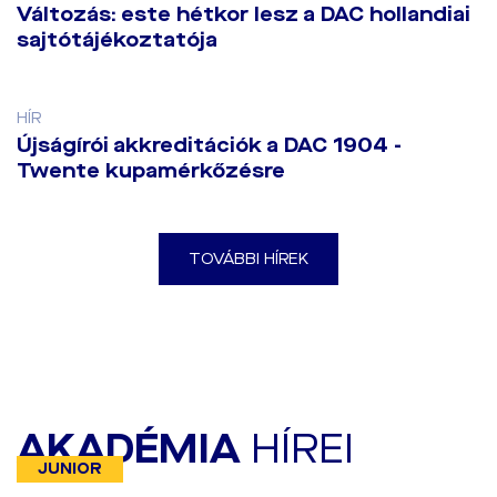
Változás: este hétkor lesz a DAC hollandiai
sajtótájékoztatója
HÍR
Újságírói akkreditációk a DAC 1904 -
Twente kupamérkőzésre
TOVÁBBI HÍREK
AKADÉMIA
HÍREI
JUNIOR