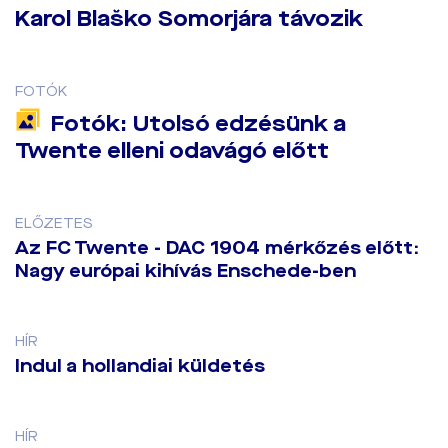
Karol Blaško Somorjára távozik
FOTÓK
Fotók: Utolsó edzésünk a
Twente elleni odavágó előtt
ELŐZETES
Az FC Twente - DAC 1904 mérkőzés előtt:
Nagy európai kihívás Enschede-ben
HÍR
Indul a hollandiai küldetés
HÍR