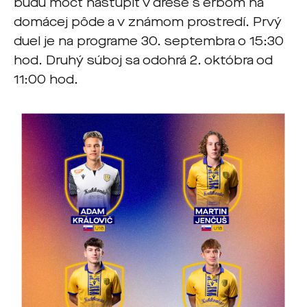
budú môcť nastúpiť v drese s erbom na
domácej pôde a v známom prostredí. Prvý
duel je na programe 30. septembra o 15:30
hod. Druhý súboj sa odohrá 2. októbra od
11:00 hod.