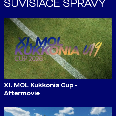
SÚVISIACE SPRÁVY
​XI. MOL Kukkonia Cup -
Aftermovie