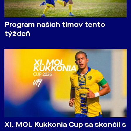
Program našich tímov tento
týždeň
​XI. MOL Kukkonia Cup sa skončil s